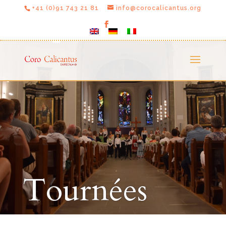
+41 (0)91 743 21 81
info@corocalicantus.org
Tournées