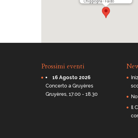
Chiggiogna - Faido
Prossimi eventi
Ne
16 Agosto 2026
Ini
Concerto a Gruyères
sc
Gruyères, 17.00 - 18.30
Nov
Il
co