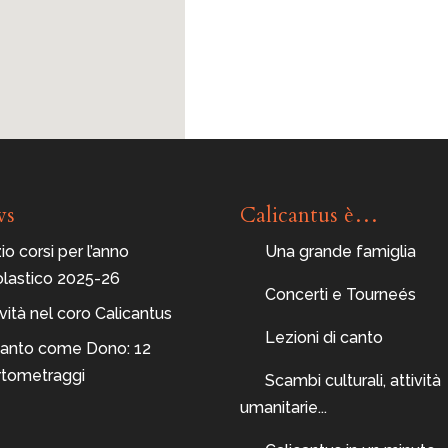
ws
Calicantus è…
zio corsi per l’anno
Una grande famiglia
olastico 2025-26
Concerti e Tourneés
ità nel coro Calicantus
Lezioni di canto
 Canto come Dono: 12
rtometraggi
Scambi culturali, attività
umanitarie...