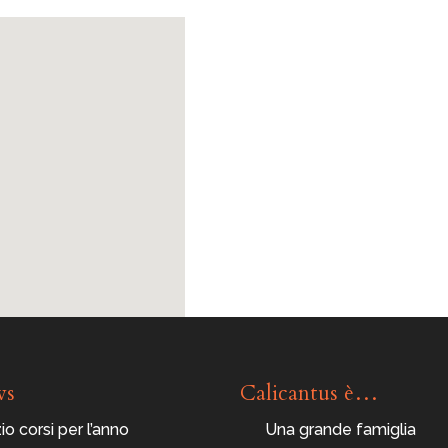
ws
Calicantus è…
zio corsi per l’anno
Una grande famiglia