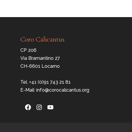
Coro Calicantus
CP 206
Via Bramantino 27
CH-6601 Locarno
Tel. +41 (0)91 743 21 81
E-Mail: info@corocalicantus.org
Facebook
Instagram
YouTube