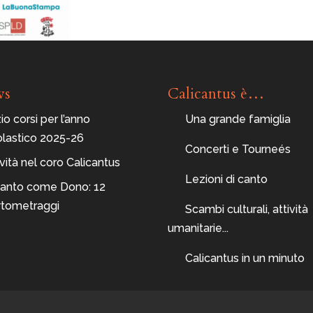
ws
Calicantus è…
zio corsi per l’anno
Una grande famiglia
olastico 2025-26
Concerti e Tourneés
ità nel coro Calicantus
Lezioni di canto
 Canto come Dono: 12
rtometraggi
Scambi culturali, attività
umanitarie...
Calicantus in un minuto