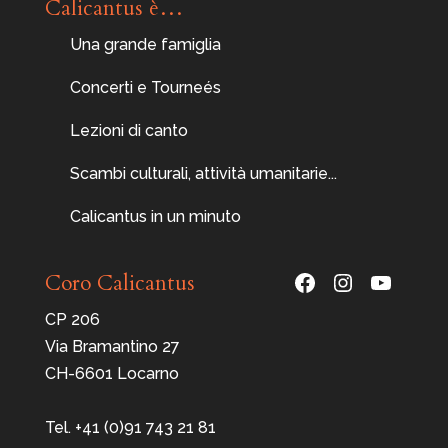
Calicantus è…
Una grande famiglia
Concerti e Tourneés
Lezioni di canto
Scambi culturali, attività umanitarie...
Calicantus in un minuto
Facebook
Instagram
YouTu
Coro Calicantus
CP 206
Via Bramantino 27
CH-6601 Locarno
Tel. +41 (0)91 743 21 81