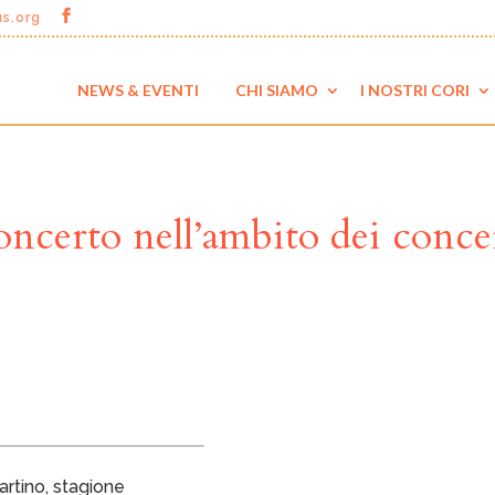
us.org
NEWS & EVENTI
CHI SIAMO
I NOSTRI CORI
rto nell’ambito dei concer
artino, stagione