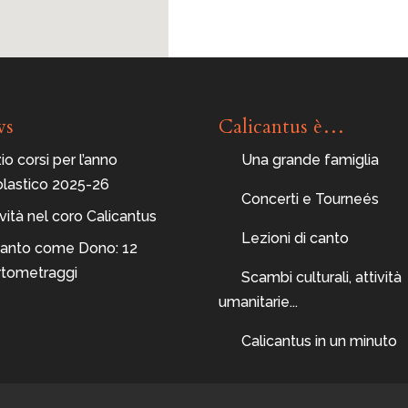
ws
Calicantus è…
zio corsi per l’anno
Una grande famiglia
olastico 2025-26
Concerti e Tourneés
ità nel coro Calicantus
Lezioni di canto
 Canto come Dono: 12
rtometraggi
Scambi culturali, attività
umanitarie...
Calicantus in un minuto