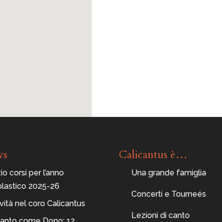
ws
Calicantus è…
zio corsi per l’anno
Una grande famiglia
olastico 2025-26
Concerti e Tourneés
ità nel coro Calicantus
Lezioni di canto
 Canto come Dono: 12