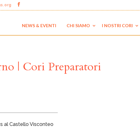
us.org
NEWS & EVENTI
CHI SIAMO
I NOSTRI CORI
no | Cori Preparatori
us al Castello Visconteo