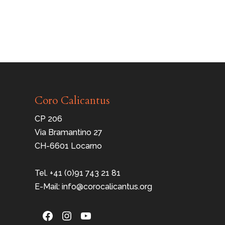
Coro Calicantus
CP 206
Via Bramantino 27
CH-6601 Locarno
Tel. +41 (0)91 743 21 81
E-Mail: info@corocalicantus.org
Facebook
Instagram
YouTube