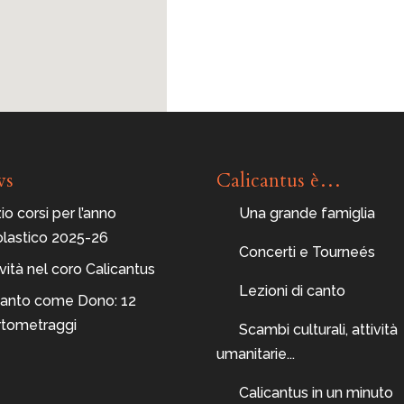
ws
Calicantus è…
zio corsi per l’anno
Una grande famiglia
olastico 2025-26
Concerti e Tourneés
ità nel coro Calicantus
Lezioni di canto
 Canto come Dono: 12
rtometraggi
Scambi culturali, attività
umanitarie...
Calicantus in un minuto