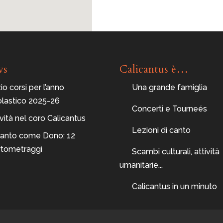
ws
Calicantus è…
zio corsi per l’anno
Una grande famiglia
olastico 2025-26
Concerti e Tourneés
ità nel coro Calicantus
Lezioni di canto
 Canto come Dono: 12
rtometraggi
Scambi culturali, attività
umanitarie...
Calicantus in un minuto