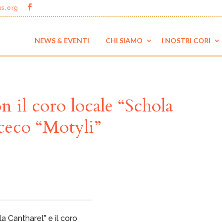
us.org
NEWS & EVENTI
CHI SIAMO
I NOSTRI CORI
n il coro locale “Schola
 ceco “Motyli”
a Cantharel” e il coro