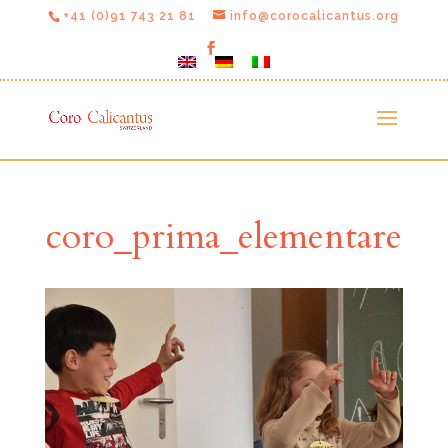
+41 (0)91 743 21 81
info@corocalicantus.org
coro_prima_elementare