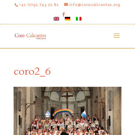
+41 (0)91 743 21 81
info@corocalicantus.org
coro2_6