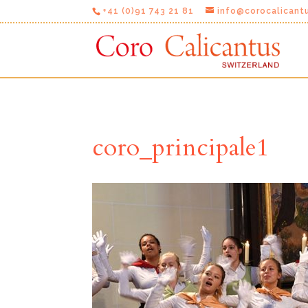
+41 (0)91 743 21 81
info@corocalicant
coro_principale1