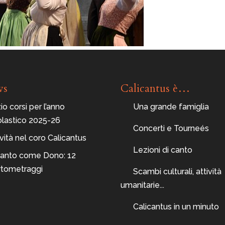
ws
Calicantus è…
zio corsi per l’anno
Una grande famiglia
olastico 2025-26
Concerti e Tourneés
ità nel coro Calicantus
Lezioni di canto
 Canto come Dono: 12
rtometraggi
Scambi culturali, attività
umanitarie...
Calicantus in un minuto