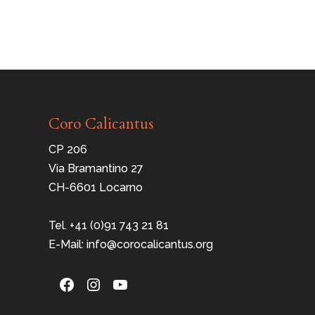
Coro Calicantus
CP 206
Via Bramantino 27
CH-6601 Locarno
Tel. +41 (0)91 743 21 81
E-Mail: info@corocalicantus.org
Facebook
Instagram
YouTube