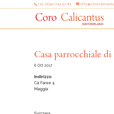
+41 (0)91 743 21 81
info@corocalicant
Casa parrocchiale d
6 Ott 2017
Indirizzo
Cà Faree 4
Maggia
C
a
s
a
p
Svizzera