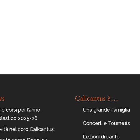
ws
Calicantus è…
zio corsi per l’anno
Una grande famiglia
olastico 2025-26
Concerti e Tourneés
ità nel coro Calicantus
Lezioni di canto