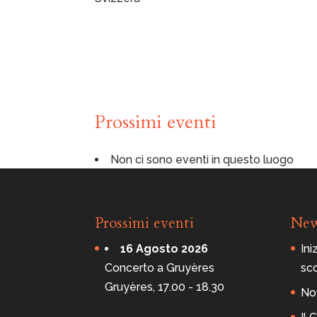
a
r
r
o
c
c
h
i
a
l
e
d
Prossimi eventi
i
S
a
n
Non ci sono eventi in questo luogo
M
a
u
r
i
z
Prossimi eventi
Ne
i
o
C
16 Agosto 2026
Ini
à
F
Concerto a Gruyères
sc
a
r
Gruyères, 17.00 - 18.30
Nov
e
e
4