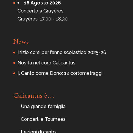
16 Agosto 2026
n
a
Concerto a Gruyères
-
F
Gruyères, 17.00 - 18.30
a
i
d
o
News
Inizio corsi per l’anno scolastico 2025-26
Novità nel coro Calicantus
Il Canto come Dono: 12 cortometraggi
Calicantus è…
Una grande famiglia
Concerti e Tourneés
Lezioni di canto