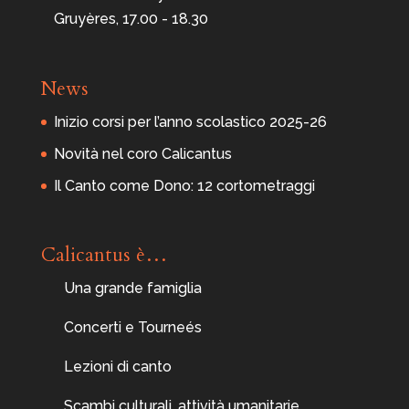
g
Gruyères, 17.00 - 18.30
i
o
News
Inizio corsi per l’anno scolastico 2025-26
Novità nel coro Calicantus
Il Canto come Dono: 12 cortometraggi
Calicantus è…
Una grande famiglia
Concerti e Tourneés
Lezioni di canto
Scambi culturali, attività umanitarie...