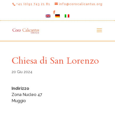
+41 (0)91 743 21 81
info@corocalicantus.org
Chiesa di San Lorenzo
20 Giu 2024
Indirizzo
Zona Nucleo 47
Muggio
C
h