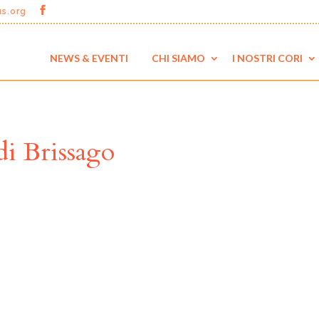
us.org
NEWS & EVENTI
CHI SIAMO
I NOSTRI CORI
di Brissago