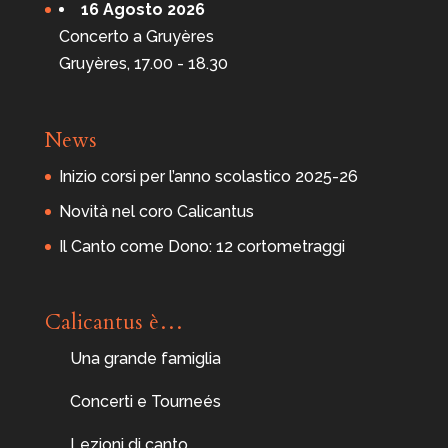
16 Agosto 2026
a
n
Concerto a Gruyères
c
e
Gruyères, 17.00 - 18.30
s
c
o
1
1
News
8
-
P
Inizio corsi per l’anno scolastico 2025-26
a
d
o
Novità nel coro Calicantus
v
a
Il Canto come Dono: 12 cortometraggi
Calicantus è…
Una grande famiglia
Concerti e Tourneés
Lezioni di canto