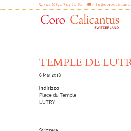
+41 (0)91 743 21 81
info@corocalicant
TEMPLE DE LUT
8 Mar 2018
Indirizzo
Place du Temple
LUTRY
T
E
M
P
L
Svizzera