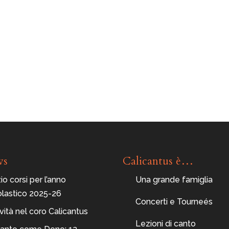
ws
Calicantus è…
zio corsi per l’anno
Una grande famiglia
olastico 2025-26
Concerti e Tourneés
ità nel coro Calicantus
Lezioni di canto