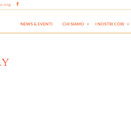
us.org
NEWS & EVENTI
CHI SIAMO
I NOSTRI CORI
RY