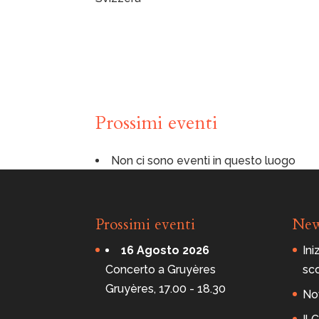
E
D
E
L
U
T
R
Y
P
l
a
c
Prossimi eventi
e
d
u
T
Non ci sono eventi in questo luogo
e
m
p
l
e
-
Prossimi eventi
Ne
L
U
T
16 Agosto 2026
Ini
R
Y
Concerto a Gruyères
sc
Gruyères, 17.00 - 18.30
Nov