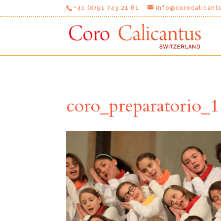
+41 (0)91 743 21 81
info@corocalicant
coro_preparatorio_1