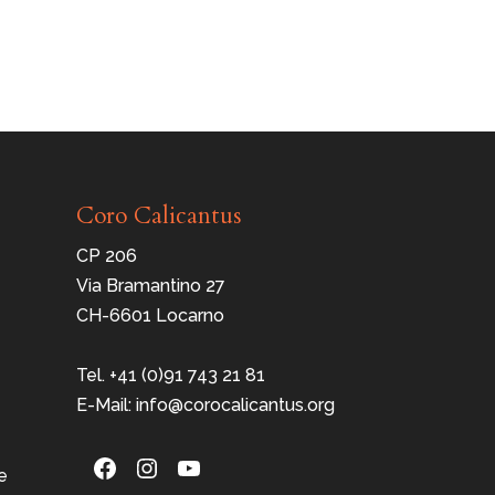
Coro Calicantus
CP 206
Via Bramantino 27
CH-6601 Locarno
Tel. +41 (0)91 743 21 81
E-Mail: info@corocalicantus.org
Facebook
Instagram
YouTube
e