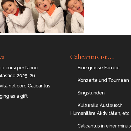
ws
Calicantus ist…
zio corsi per l’anno
Eine grosse Familie
olastico 2025-26
Konzerte und Tourneen
ità nel coro Calicantus
Singstunden
ging as a gift
Kulturelle Austausch,
Humanitäre Aktivitäten, etc.
Calicantus in einer minut